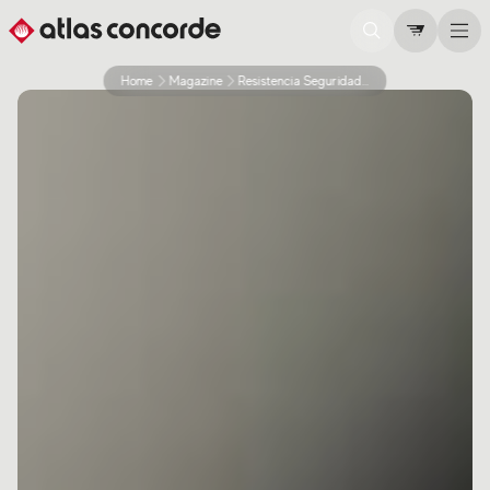
Home
Magazine
Resistencia Seguridad E Higiene Por Que Elegir El Gres Porcelanico