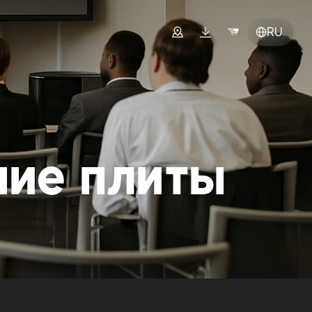
RU
ие плиты