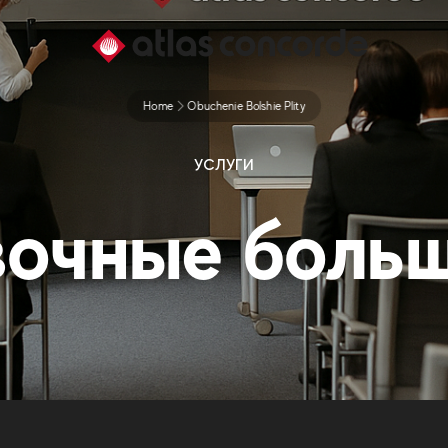
Home
Obuchenie Bolshie Plity
УСЛУГИ
вочные больш