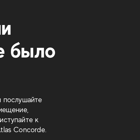
ми
е было
и послушайте
мещение,
иступайте к
tlas Concorde.