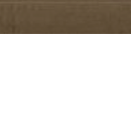
Элегантная
универсальность
Столы с современной душой. Откройте для себя
линейку продуктов с простым и незаменимым
дизайном, в котором встречаются эстетическое
совершенство и технические качества
керамогранита.