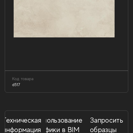
Код товара
d517
Техническая
Использование
Запросить
информация
графики в BIM
образцы