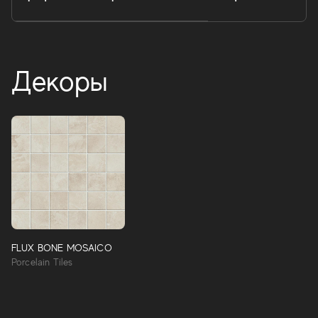
Декоры
Flux
Смесь восстановленного бетона и преломляющей
силы металла создает образ с душой современного
мегаполиса. Захватывающие поверхности и
вызывающая цветовая палитра делают Flux идеальным
стилем для самых разных проектов дизайна интерьера
FLUX BONE MOSAICO
и обстановки.
Porcelain Tiles
FLUX