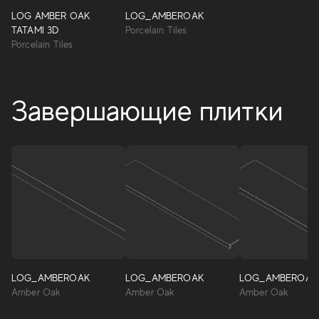
LOG AMBER OAK
LOG_AMBEROAK
TATAMI 3D
Porcelain Tiles
Porcelain Tiles
Завершающие плитки
Log
Первая коллекция керамогранита с эффектом
натурального дуба, созданная совместно со
специалистами по дереву, компанией Itlas. Начиная с
лучших природных образцов, тщательно отобранных
Itlas, графика этой коллекции была создана с целью
подчеркнуть детали натуральной древесины дуба,
LOG_AMBEROAK
LOG_AMBEROAK
LOG_AMBEROAK
воссоздав ее типичные прожилки.
Amber Oak
Amber Oak
Amber Oak
LOG