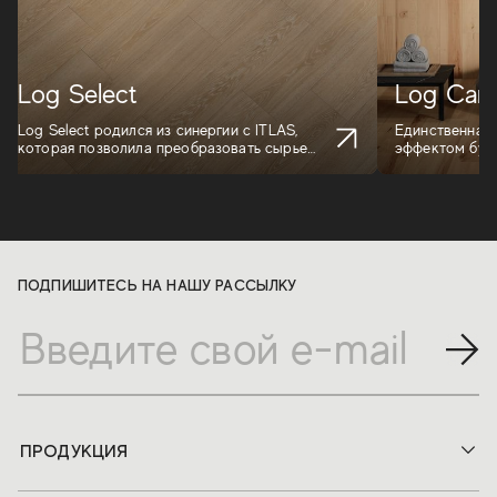
Log Select
Log Cans
Log Select родился из синергии с ITLAS,
Единственная 
которая позволила преобразовать сырье
эффектом бука
высочай...
Кансильо - ...
ПОДПИШИТЕСЬ НА НАШУ РАССЫЛКУ
ПРОДУКЦИЯ