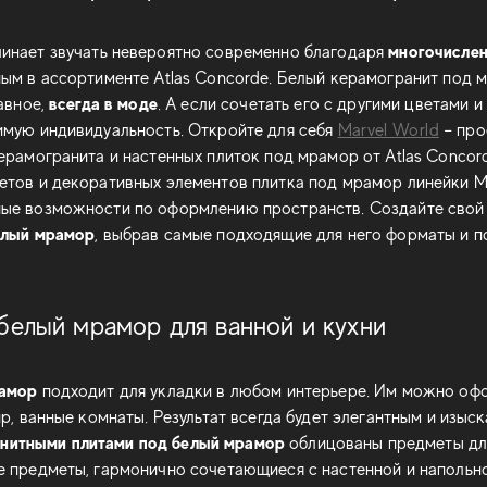
многочисле
инает звучать невероятно современно благодаря
ым в ассортименте Atlas Concorde. Белый керамогранит под м
всегда в моде
авное,
. А если сочетать его с другими цветами и
имую индивидуальность. Откройте для себя
Marvel World
– про
ерамогранита и настенных плиток под мрамор от Atlas Concor
тов и декоративных элементов плитка под мрамор линейки M
ые возможности по оформлению пространств. Создайте свой 
елый мрамор
, выбрав самые подходящие для него форматы и п
белый мрамор для ванной и кухни
рамор
подходит для укладки в любом интерьере. Им можно оф
р, ванные комнаты. Результат всегда будет элегантным и изыс
нитными плитами под белый мрамор
облицованы предметы для
 предметы, гармонично сочетающиеся с настенной и напольно