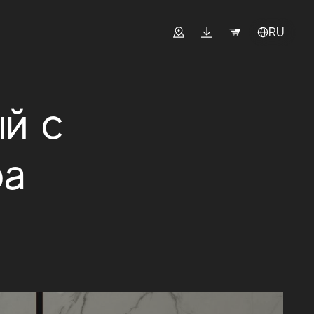
RU
й с
ра