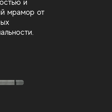
ностью и
ый мрамор от
ных
альности.
Marvel Travertine
Marvel Meraviglia