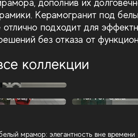
рамора, дополнив их долговеч
рамики. Керамогранит под бел
e отлично подходит для эффект
ешений без отказа от функцион
все коллекции
Marvel X
Marvel Onyx
Marvel
l Dream
Marvel Gala
белый мрамор: элегантность вне времени