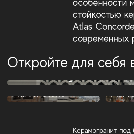
особенности м
стойкостью ке
Atlas Concord
современных р
Откройте для себя 
Marvel Meraviglia
Marvel Shine
Marvel Stone
Marve
Керамогранит под 