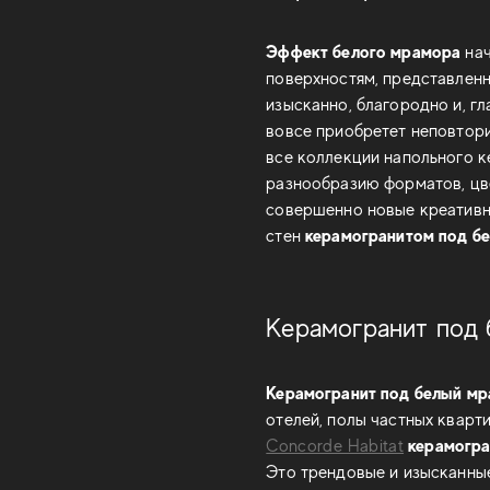
Эффект белого мрамора
нач
поверхностям, представленн
изысканно, благородно и, гл
вовсе приобретет неповтор
все коллекции напольного к
разнообразию форматов, цве
совершенно новые креативн
керамогранитом под б
стен
Керамогранит под 
Керамогранит под белый м
отелей, полы частных кварти
керамогра
Concorde Habitat
Это трендовые и изысканные