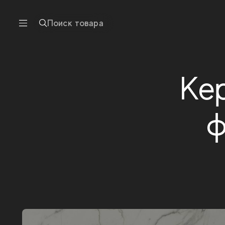
Поиск товара
Ке
ф