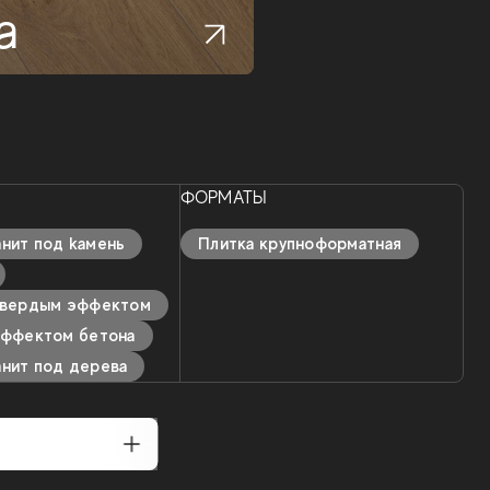
а
ФОРМАТЫ
нит под kамень
Плитка крупноформатная
твердым эффектом
эффектом бетона
нит под дерева