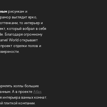
нным
рисункам и
рамор выглядит ярко,
 оттенками, то интерьер и
ект, который вобрал в себя
de. Благодаря огромному
arvel World открывает
проект отделки полов и
оверхности.
ормлять холлы больших
канным. А в проекте
Atlas
 интерьера ванных комнат.
й плиткой компании.