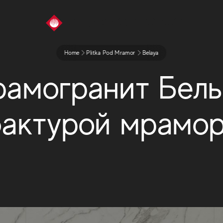
Home
Plitka Pod Mramor
Belaya
рамогранит Белы
актурой мрамо