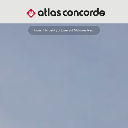
Home
Proekty
Emerald Maldives Resort Spa