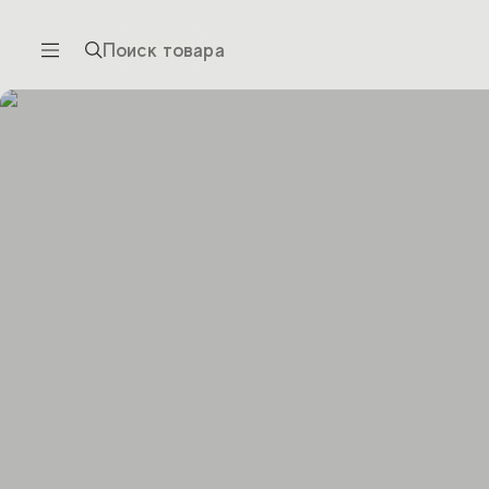
Поиск товара