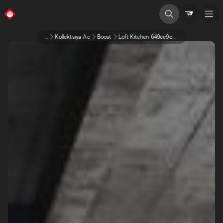
...
Kollektsiya Ac
Boost
Loft Kitchen 649ee9ea1549c6745eaefcb9