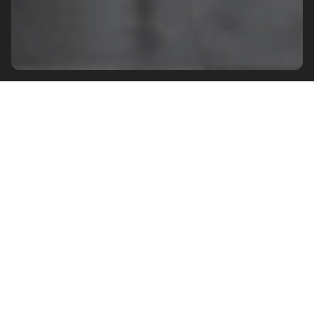
Коллекция Boost эффектно
декорирует интерьер кухни
индустриальной внешностью своих
плиток под цемент. Большие
керамогранитные плиты могут быть
уложены на самые разнообразные
поверхности: полы, стены, предметы
обстановки. Ретифицированные