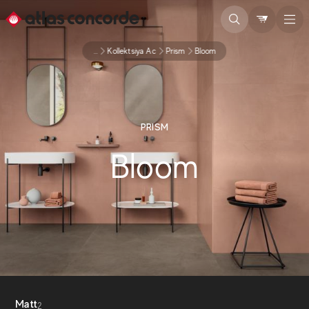
...
Kollektsiya Ac
Prism
Bloom
PRISM
Bloom
Matt
2