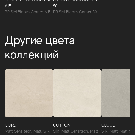
A.E.
50
PRISM Bloom Corner A.E.
PRISM Bloom Corner 50
Другие цвета
коллекций
CORD
COTTON
CLOUD
Matt Sensitech, Matt, Silk
Silk, Matt Sensitech, Matt
Silk, Matt, Matt Se