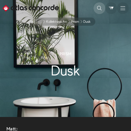
...
Kollektsiya Ac
Prism
Dusk
PRISM
Dusk
Matt
2