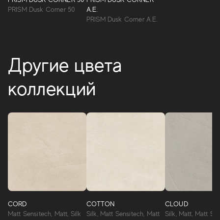
PRISM Dusk Corner 50
A.E.
PRISM Dusk Corner A.E.
Другие цвета
коллекций
CORD
COTTON
CLOUD
Matt Sensitech, Matt, Silk
Silk, Matt Sensitech, Matt
Silk, Matt, Matt Se