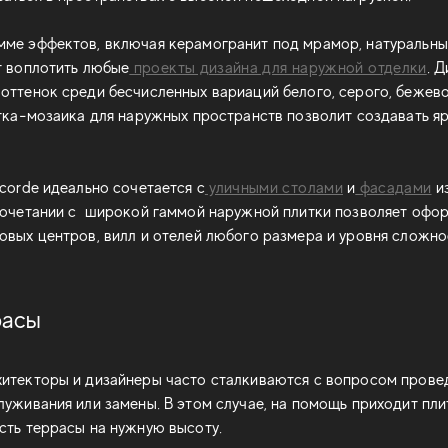
ме эффектов, включая керамогранит под мрамор, натуральный
т воплотить любые
проекты дизайна для наружной отделки
. 
оттенок среди бесчисленных вариаций белого, серого, бежево
итка-мозаика для наружных пространств позволит создавать я
ncorde идеально сочетается с
уличными столами
и
фасадами
из
 сочетании с широкой гаммой наружной плитки позволяет офо
овых центров, вилл и отелей любого размера и уровня сложно
расы
итекторы и дизайнеры часто сталкиваются с вопросом провед
луживания или замены. В этом случае, на помощь приходит пли
сть террасы на нужную высоту.