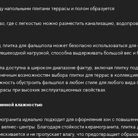
у напольными плитами террасы и полом образуется
о, где с легкостью можно разместить канализацию, водопров
, плитка для фальшпола может безопасно использоваться для
ешеходной нагрузкой, способна выдерживать большой вес и б
ла доступна в широком диапазоне фактур, включая плитку под
нечным возможностям выбора плитки для террас в коллекциях
жность обустроить фальшпол в любом стиле для любого вида 
расы при высоких эксплуатационных свойствах.
шенной влажностью
могранита идеально подходит для оформления зон с повышенн
и велнес-центры. Благодаря стойкости керамогранита, плитка 
ескивается и не пропускает влагу, что предотвращает образов