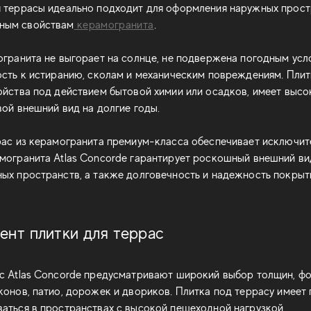
я террасы идеально подходит для оформления наружных прост
ным свойствам
керамогранита
.
огранита не выгорает на солнце, не подвержена погодным усл
ость к истиранию, сколам и механическим повреждениям. Плитк
ойства под действием бытовой химии или осадков, имеет высо
вой внешний вид на долгие годы.
рас из керамогранита премиум-класса обеспечивает исключит
могранита Atlas Concorde гарантирует роскошный внешний ви
ых пространств, а также долговечность и надежность покрыт
нт плитки для террас
с Atlas Concorde предусматривают широкий выбор толщин, фо
конов, патио, дорожек и двориков. Плитка под террасу имеет
аться в пространствах с высокой пешеходной нагрузкой.