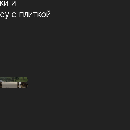
ки и
су с плиткой
Boost Stone
Boost Pro