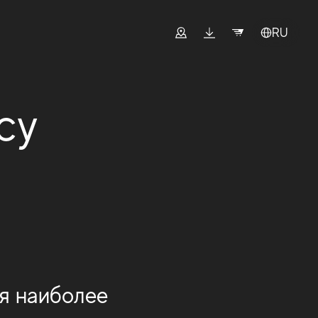
RU
су
ся наиболее