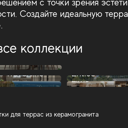
шением с точки зрения эстети
сти. Создайте идеальную терра
.
все коллекции
Boost Mineral
Boost Balance
l Travertine
Entice
Lims
ки для террас из керамогранита