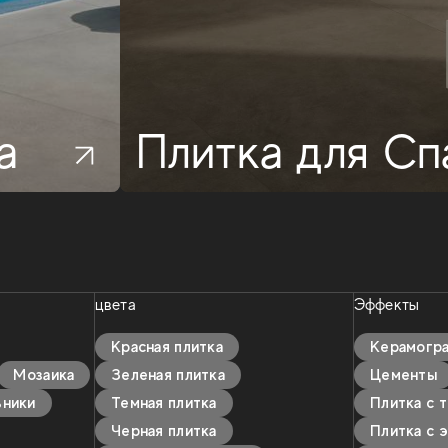
а
Плитка для Сп
цвета
Эффекты
Красная плитка
Kерамогра
Мозаика
Зеленая плитка
Цементы
ьники
Темная плитка
Плитка с 
Черная плитка
Плитка с 