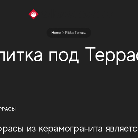
Home
Plitka Terrasa
литка под Терра
ЕРРАСЫ
ррасы из керамогранита являет