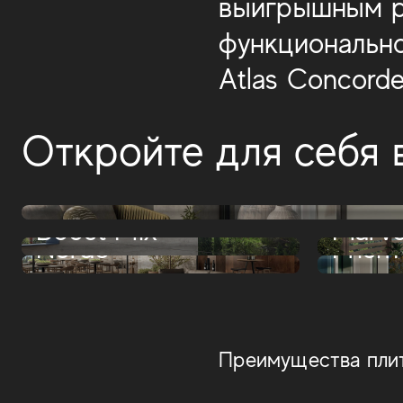
выигрышным ре
функционально
Atlas Concorde
Откройте для себя 
Marvel X
Boost Mix
Marve
Norde
Prism
Преимущества плит