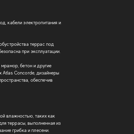
од, кабели электропитания и
 обустройства террас под
езопасна при эксплуатации.
 мрамор, бетон и другие
 Atlas Concorde, дизайнеры
пространства, обеспечив
ой влажностью, таких как
для террасы, выполненная из
ание грибка и плесени.