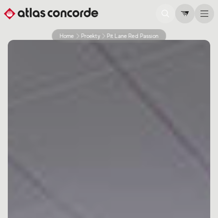
Home
Proekty
Pit Lane Red Passion